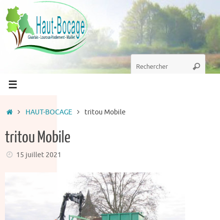
Passer
au
contenu
Recherche
Recherc
pour
:
Accueil
HAUT-BOCAGE
tritou Mobile
tritou Mobile
15 juillet 2021