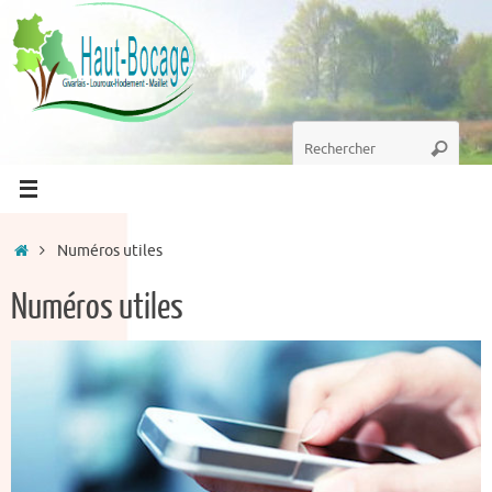
Passer
au
contenu
Recherche
Recherc
pour
:
Accueil
Numéros utiles
Numéros utiles