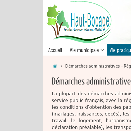
Passer
au
contenu
Passer
Accueil
Vie municipale
Vie pratiq
au
contenu
Accueil
Démarches administratives – Ré
Démarches administrative
La plupart des démarches administ
service public français, avec la 
les conditions d’obtention des papi
(mariages, naissances, décès), les 
travail, le logement, l’urban
déclaration préalable), les transpor