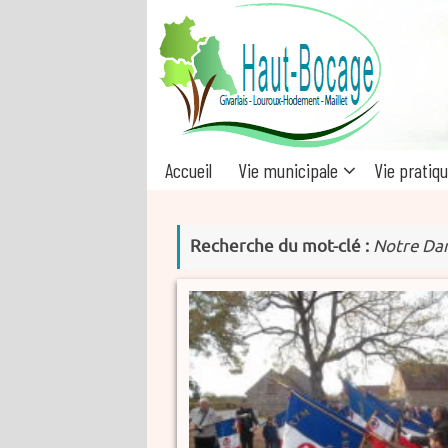
Passer
au
contenu
Passer
Accueil
Vie municipale
Vie pratiq
au
contenu
Recherche du mot-clé :
Notre Da