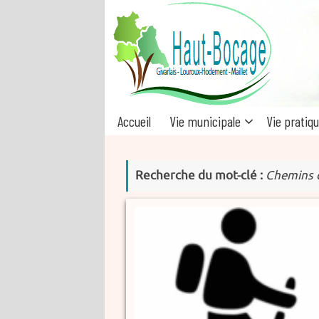
Passer
au
contenu
Passer
Accueil
Vie municipale
Vie pratiq
au
contenu
Recherche du mot-clé :
Chemins 