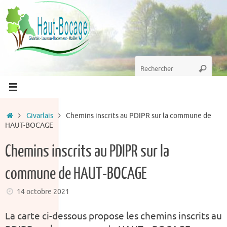
Passer
au
contenu
Recherche
Recherc
pour
:
Accueil
Givarlais
Chemins inscrits au PDIPR sur la commune de
HAUT-BOCAGE
Chemins inscrits au PDIPR sur la
commune de HAUT-BOCAGE
14 octobre 2021
La carte ci-dessous propose les chemins inscrits au