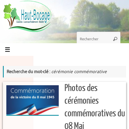
Passer
au
contenu
Recherche
Recherc
pour
:
Recherche du mot-clé :
cérémonie commémorative
Photos des
cérémonies
commémoratives du
08 Mai