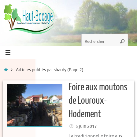
Passer
au
contenu
Recherche
Recherc
pour
:
Accueil
Articles publiés par shardy
(Page 2)
Foire aux moutons
de Louroux-
Hodement
5 juin 2017
La traditionnelle foire aux