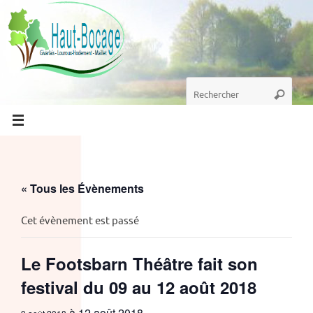
Passer
au
contenu
Recherche
Recherc
pour
:
« Tous les Évènements
Cet évènement est passé
Le Footsbarn Théâtre fait son
festival du 09 au 12 août 2018
à
12 août 2018