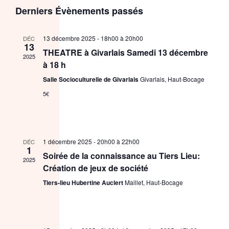
Sélectionnez
de
et
Derniers Évènements passés
une
vue
date.
navigat
Évè
13 décembre 2025 - 18h00
à
20h00
DÉC
de
13
THEATRE à Givarlais Samedi 13 décembre
2025
à 18 h
vues
Salle Socioculturelle de Givarlais
Givarlais, Haut-Bocage
Évènem
5€
1 décembre 2025 - 20h00
à
22h00
DÉC
1
Soirée de la connaissance au Tiers Lieu:
2025
Création de jeux de société
Tiers-lieu Hubertine Auclert
Maillet, Haut-Bocage