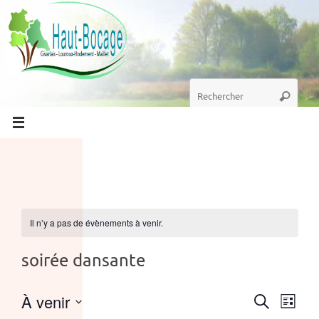
Passer
au
contenu
Recherche
Recherc
pour
:
Il n’y a pas de évènements à venir.
soirée dansante
À venir
Recher
Nav
Recherche
Liste