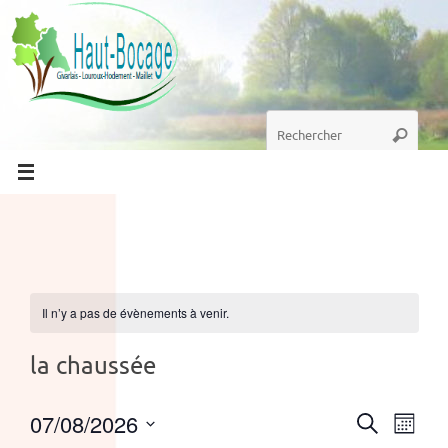
Passer
au
contenu
Recherche
Recherc
pour
:
Il n’y a pas de évènements à venir.
la chaussée
07/08/2026
Recher
Nav
Recherche
Mois