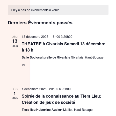
Sélectionnez
de
et
une
vue
Il n’y a pas de évènements à venir.
date.
navigat
Évè
Derniers Évènements passés
de
vues
13 décembre 2025 - 18h00
à
20h00
DÉC
13
Évènem
THEATRE à Givarlais Samedi 13 décembre
2025
à 18 h
Salle Socioculturelle de Givarlais
Givarlais, Haut-Bocage
5€
1 décembre 2025 - 20h00
à
22h00
DÉC
1
Soirée de la connaissance au Tiers Lieu:
2025
Création de jeux de société
Tiers-lieu Hubertine Auclert
Maillet, Haut-Bocage