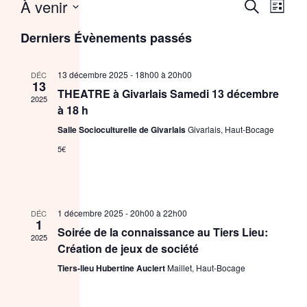
À venir
Recher
Nav
Recherche
Liste
Sélectionnez
de
et
Derniers Évènements passés
une
vue
date.
navigat
Évè
13 décembre 2025 - 18h00
à
20h00
DÉC
de
13
THEATRE à Givarlais Samedi 13 décembre
2025
à 18 h
vues
Salle Socioculturelle de Givarlais
Givarlais, Haut-Bocage
Évènem
5€
1 décembre 2025 - 20h00
à
22h00
DÉC
1
Soirée de la connaissance au Tiers Lieu:
2025
Création de jeux de société
Tiers-lieu Hubertine Auclert
Maillet, Haut-Bocage