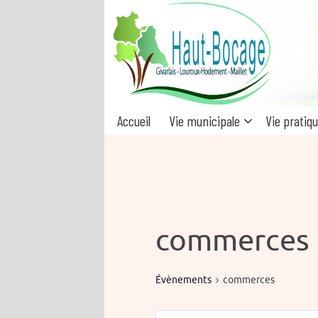
Passer
au
contenu
Passer
Accueil
Vie municipale
Vie pratiq
au
contenu
commerces
Évènements
commerces