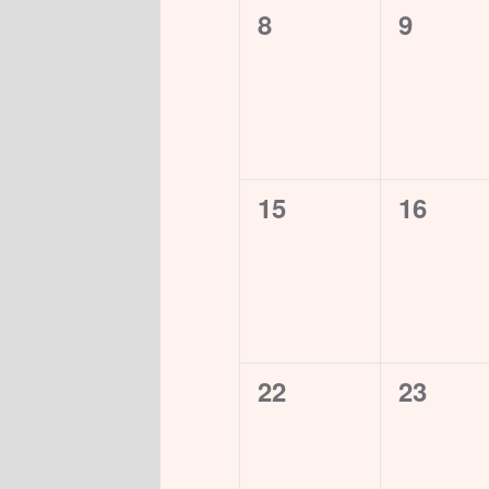
0
0
8
9
évènement,
évènem
0
0
15
16
évènement,
évènem
0
0
22
23
évènement,
évènem