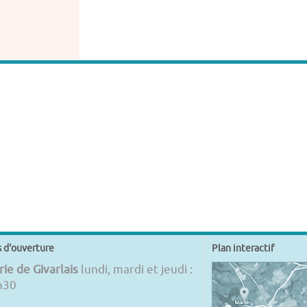
s d'ouverture
Plan interactif
ie de Givarlais
lundi, mardi et jeudi :
h30