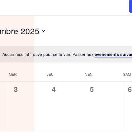
embre 2025
nnez
Aucun résultat trouvé pour cette vue. Passer aux
évènements suiva
MER
JEU
VEN
SAM
0
0
0
0
3
4
5
6
ent,
évènement,
évènement,
évènement,
é