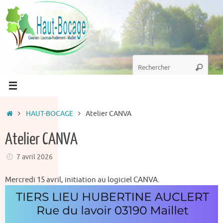
Passer
au
contenu
Recherche
Recherc
pour
:
Accueil
HAUT-BOCAGE
Atelier CANVA
Atelier CANVA
7 avril 2026
Mercredi 15 avril, initiation au logiciel CANVA.