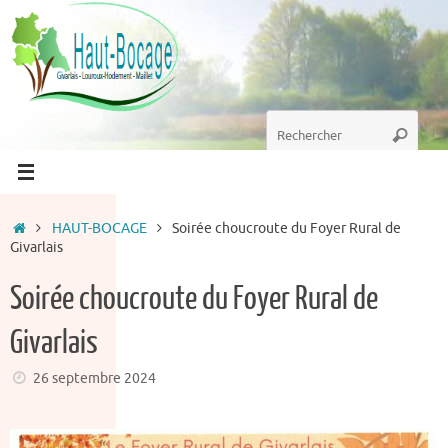
Passer
au
contenu
Recherche
Recherc
pour
:
Accueil
HAUT-BOCAGE
Soirée choucroute du Foyer Rural de
Givarlais
Soirée choucroute du Foyer Rural de
Givarlais
26 septembre 2024