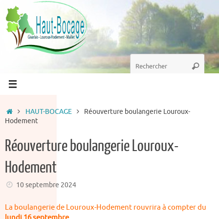
Passer
au
contenu
Recherche
Recherc
pour
:
Accueil
HAUT-BOCAGE
Réouverture boulangerie Louroux-
Hodement
Réouverture boulangerie Louroux-
Hodement
10 septembre 2024
La boulangerie de Louroux-Hodement rouvrira à compter du
lundi 16 septembre