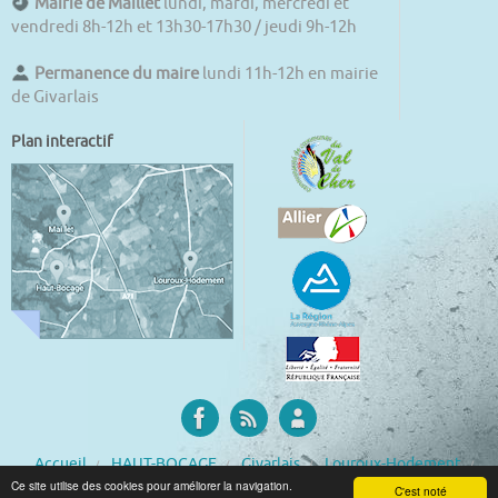
Mairie de Maillet
lundi, mardi, mercredi et
vendredi 8h-12h et 13h30-17h30 / jeudi 9h-12h
Permanence du maire
lundi 11h-12h en mairie
de Givarlais
Plan interactif
Accueil
HAUT-BOCAGE
Givarlais
Louroux-Hodement
Maillet
La commune en chiffres
Météo
Ce site utilise des cookies pour améliorer la navigation.
C'est noté