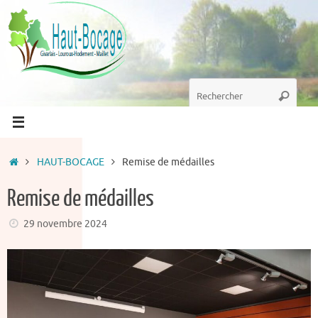
Passer
au
contenu
Recherche
Recherc
pour
:
Accueil
HAUT-BOCAGE
Remise de médailles
Remise de médailles
29 novembre 2024