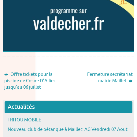
Offre tickets pour la
Fermeture secrétariat
piscine de Cosne D’Allier
mairie Maillet
jusqu’au 06 juillet
Actualités
TRITOU MOBILE
Nouveau club de pétanque à Maillet: AG Vendredi 07 Aout