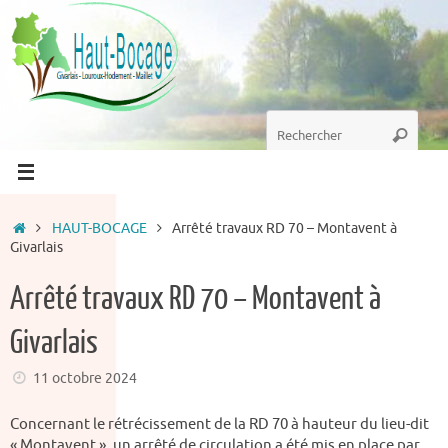
Passer
au
contenu
Recherche
Recherc
pour
:
Accueil
HAUT-BOCAGE
Arrêté travaux RD 70 – Montavent à
Givarlais
Arrêté travaux RD 70 – Montavent à
Givarlais
11 octobre 2024
Concernant le rétrécissement de la RD 70 à hauteur du lieu-dit
« Montavent », un arrêté de circulation a été mis en place par