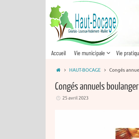
Passer
au
contenu
Passer
Accueil
Vie municipale
Vie pratiq
au
contenu
Accueil
HAUT-BOCAGE
Congés annue
Congés annuels boulange
25 avril 2023