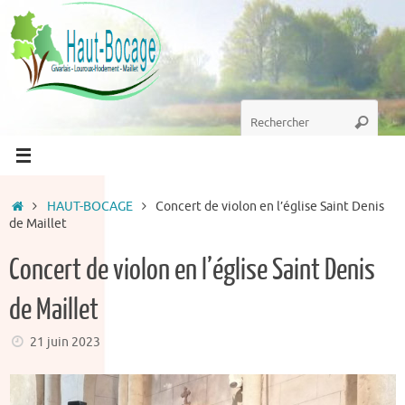
Passer
au
contenu
Recherche
Recherc
pour
:
Accueil
HAUT-BOCAGE
Concert de violon en l’église Saint Denis
de Maillet
Concert de violon en l’église Saint Denis
de Maillet
21 juin 2023