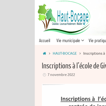
Passer
au
contenu
Passer
Accueil
Vie municipale
Vie pratiq
au
contenu
Accueil
HAUT-BOCAGE
Inscriptions à 
Inscriptions à l’école de G
7 novembre 2022