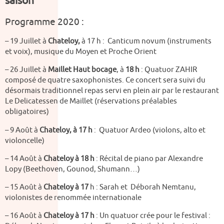
saison
Programme 2020 :
– 19 Juillet à
Chateloy,
à 17 h : Canticum novum (instruments
et voix), musique du Moyen et Proche Orient
– 26 Juillet à
Maillet Haut bocage
, à
18
h
: Quatuor ZAHIR
composé de quatre saxophonistes. Ce concert sera suivi du
désormais traditionnel repas servi en plein air par le restaurant
Le Delicatessen de Maillet (réservations préalables
obligatoires)
– 9 Août à
Chateloy, à 17 h
: Quatuor Ardeo (violons, alto et
violoncelle)
– 14 Août à
Chateloy à 18 h
: Récital de piano par Alexandre
Lopy (Beethoven, Gounod, Shumann…)
– 15 Août à
Chateloy à 17
h : Sarah et Déborah Nemtanu,
violonistes de renommée internationale
– 16 Août à
Chateloy à 17 h
: Un quatuor crée pour le festival :