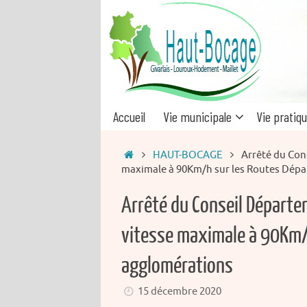
Passer
au
contenu
Passer
Accueil
Vie municipale
Vie pratiq
au
contenu
Accueil
HAUT-BOCAGE
Arrêté du Cons
maximale à 90Km/h sur les Routes Dép
Arrêté du Conseil Départeme
vitesse maximale à 90Km/
agglomérations
15 décembre 2020