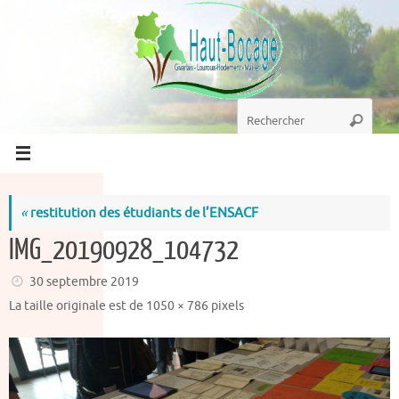
Passer
au
contenu
Recherche
Recherc
pour
:
«
restitution des étudiants de l’ENSACF
IMG_20190928_104732
30 septembre 2019
La taille originale est de
1050 × 786
pixels