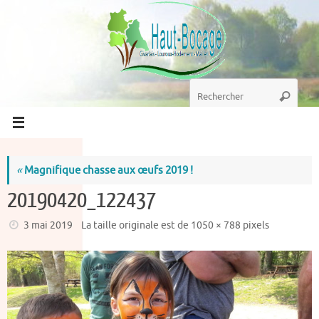
Passer
au
contenu
Recherche
Recherc
pour
:
«
Magnifique chasse aux œufs 2019 !
20190420_122437
3 mai 2019
La taille originale est de
1050 × 788
pixels