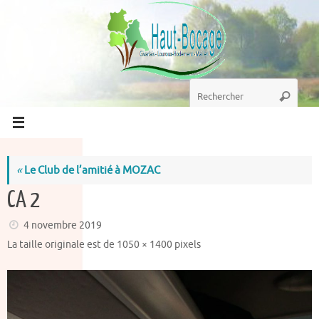
Passer
au
contenu
Recherche
Recherc
pour
:
«
Le Club de l’amitié à MOZAC
CA 2
4 novembre 2019
La taille originale est de
1050 × 1400
pixels