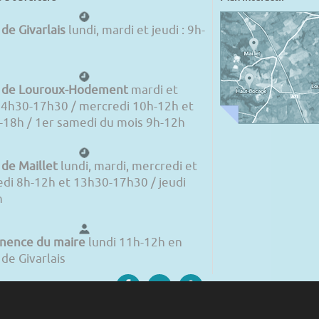
 de Givarlais
lundi, mardi et jeudi : 9h-
e de Louroux-Hodement
mardi et
14h30-17h30 / mercredi 10h-12h et
18h / 1er samedi du mois 9h-12h
 de Maillet
lundi, mardi, mercredi et
di 8h-12h et 13h30-17h30 / jeudi
h
nence du maire
lundi 11h-12h en
 de Givarlais
Louroux-Hodement
Maillet
La commune en chiffres
M