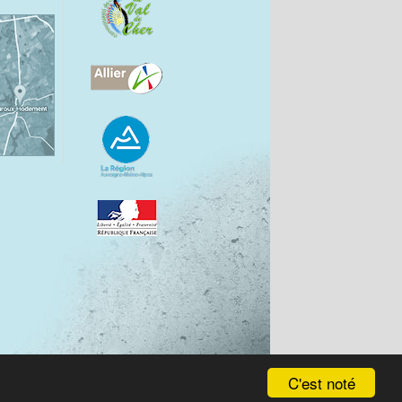
C'est noté
étéo
Mentions légales