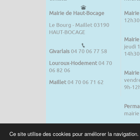
Mairie de Haut-Bocage
Mairie
12h30
Le Bourg - Maillet 03190
HAUT-BOCAGE
Mairi
jeudi 
Givarlais
04 70 06 77 58
14h30-
Louroux-Hodement
04 70
06 82 06
Mairie
vendre
Maillet
04 70 06 71 62
9h-12
Perma
mairie
Ce site utilise des cookies pour améliorer la navigation.
Accueil
HAUT-BOCAGE
Givarlais