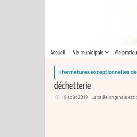
Passer
au
contenu
Passer
Accueil
Vie municipale
Vie pratiq
au
contenu
«
fermetures exceptionnelles des
déchetterie
19 août 2019
La taille originale est