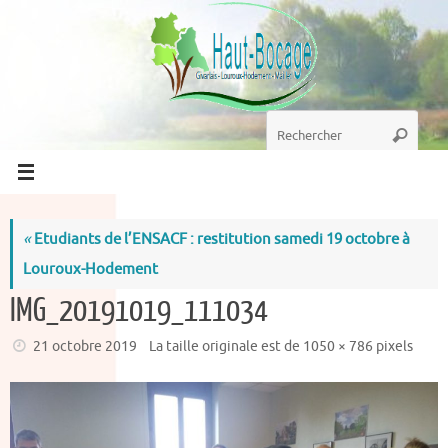
Passer
au
contenu
Recherche
Recherc
pour
:
«
Etudiants de l’ENSACF : restitution samedi 19 octobre à
Louroux-Hodement
IMG_20191019_111034
21 octobre 2019
La taille originale est de
1050 × 786
pixels