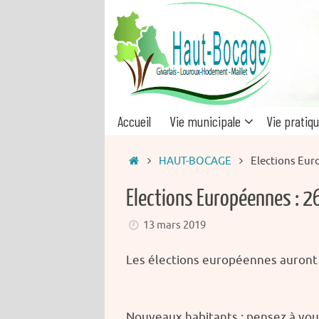
Passer
au
contenu
Passer
Accueil
Vie municipale
Vie pratiq
au
contenu
Accueil
HAUT-BOCAGE
Elections Eur
Elections Européennes : 2
13 mars 2019
Les élections européennes auront 
Nouveaux habitants : pensez à vous 