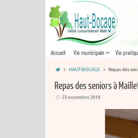
Passer
au
contenu
Passer
Accueil
Vie municipale
Vie pratiq
au
contenu
Accueil
HAUT-BOCAGE
Repas des seni
Repas des seniors à Maille
23 novembre 2018