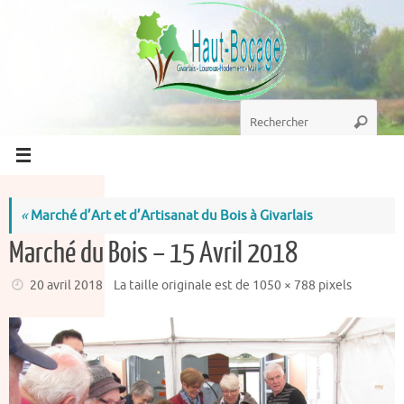
Passer
au
contenu
Recherche
Recherc
pour
:
«
Marché d’Art et d’Artisanat du Bois à Givarlais
Marché du Bois – 15 Avril 2018
20 avril 2018
La taille originale est de
1050 × 788
pixels