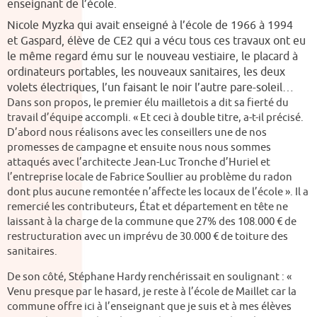
enseignant de l’école.
Nicole Myzka qui avait enseigné à l’école de 1966 à 1994
et Gaspard, élève de CE2 qui a vécu tous ces travaux ont eu
le même regard ému sur le nouveau vestiaire, le placard à
ordinateurs portables, les nouveaux sanitaires, les deux
volets électriques, l’un faisant le noir l’autre pare-soleil…
Dans son propos, le premier élu mailletois a dit sa fierté du
travail d’équipe accompli. « Et ceci à double titre, a-t-il précisé.
D’abord nous réalisons avec les conseillers une de nos
promesses de campagne et ensuite nous nous sommes
attaqués avec l’architecte Jean-Luc Tronche d’Huriel et
l’entreprise locale de Fabrice Soullier au problème du radon
dont plus aucune remontée n’affecte les locaux de l’école ». Il a
remercié les contributeurs, État et département en tête ne
laissant à la charge de la commune que 27% des 108.000
€
de
restructuration avec un imprévu de 30.000
€
de toiture des
sanitaires.
De son côté, Stéphane Hardy renchérissait en soulignant : «
Venu presque par le hasard, je reste à l’école de Maillet car la
commune offre ici à l’enseignant que je suis et à mes élèves