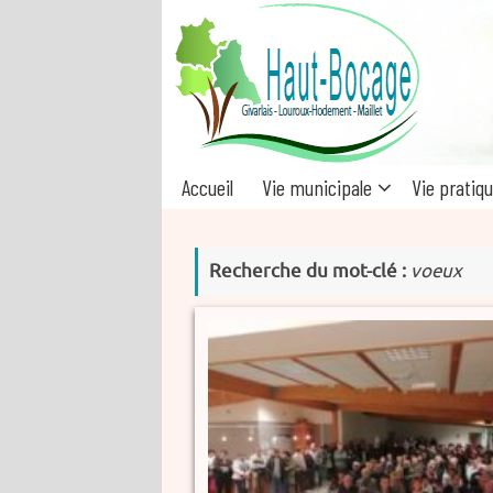
Passer
au
contenu
Passer
Accueil
Vie municipale
Vie pratiq
au
contenu
Recherche du mot-clé :
voeux