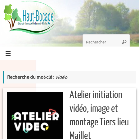
Passer
au
contenu
Recherche
Recherc
pour
:
Recherche du mot-clé :
vidéo
Atelier initiation
vidéo, image et
montage Tiers lieu
Maillet