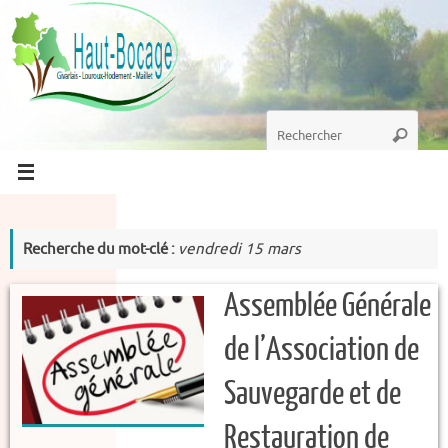
Passer
au
contenu
Recherche
Recherc
pour
:
Recherche du mot-clé :
vendredi 15 mars
Assemblée Générale
de l’Association de
Sauvegarde et de
Restauration de