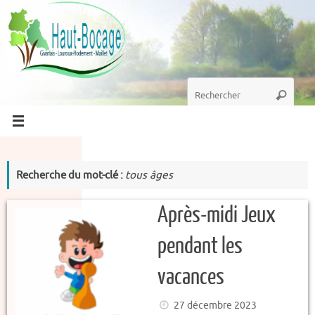
Passer
au
contenu
Recherche
Recherc
pour
:
Recherche du mot-clé :
tous âges
Après-midi Jeux
pendant les
vacances
27 décembre 2023