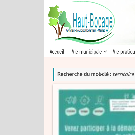
Passer
au
contenu
Passer
Accueil
Vie municipale
Vie pratiq
au
contenu
Recherche du mot-clé :
territoire