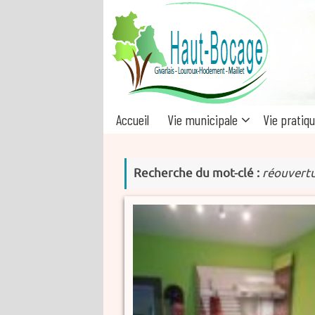
Passer
au
contenu
Passer
Accueil
Vie municipale
Vie pratiq
au
contenu
Recherche du mot-clé :
réouvert