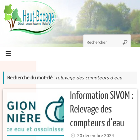
Passer
au
contenu
Recherche
Recherc
pour
:
Recherche du mot-clé :
relevage des compteurs d’eau
Information SIVOM :
Relevage des
compteurs d’eau
20 décembre 2024