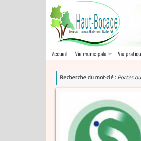
Passer
au
contenu
Passer
Accueil
Vie municipale
Vie pratiq
au
contenu
Recherche du mot-clé :
Portes ou