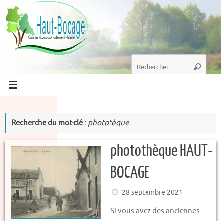
Passer
au
contenu
Recherche
Recherc
pour
:
Recherche du mot-clé :
phototèque
photothèque HAUT-
BOCAGE
28 septembre 2021
Si vous avez des anciennes…