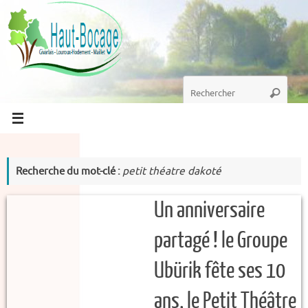
Passer
au
contenu
Recherche
Recherc
pour
:
Recherche du mot-clé :
petit théatre dakoté
Un anniversaire
partagé ! le Groupe
Ubürik fête ses 10
ans, le Petit Théâtre