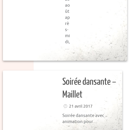
ao
ût
ap
rè
s-
mi
di,
…
Soirée dansante –
Maillet
21 avril 2017
Soirée dansante avec
animation pour…