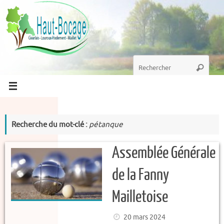
Passer
au
contenu
Recherche
Recherc
pour
:
Recherche du mot-clé :
pétanque
Assemblée Générale
de la Fanny
Mailletoise
20 mars 2024