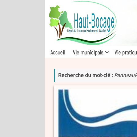
Passer
au
contenu
Passer
Accueil
Vie municipale
Vie pratiq
au
contenu
Recherche du mot-clé :
PanneauP