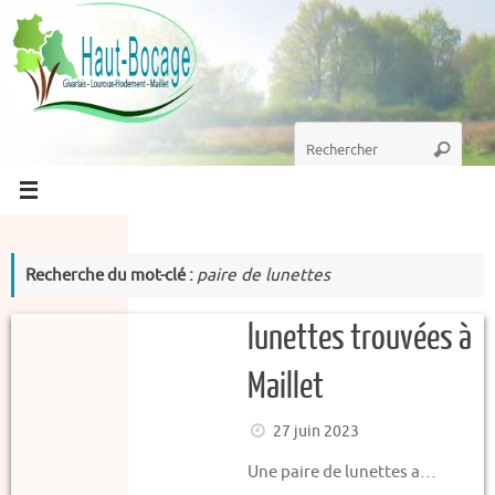
Passer
au
contenu
Recherche
Recherc
pour
:
Recherche du mot-clé :
paire de lunettes
lunettes trouvées à
Maillet
27 juin 2023
Une paire de lunettes a…