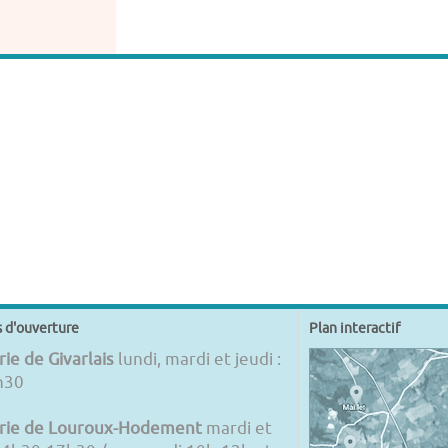
s d'ouverture
Plan interactif
ie de Givarlais
lundi, mardi et jeudi :
h30
rie de Louroux-Hodement
mardi et