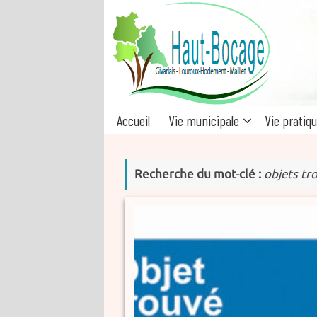
Passer
au
contenu
Passer
Accueil
Vie municipale
Vie pratiq
au
contenu
Recherche du mot-clé :
objets tr