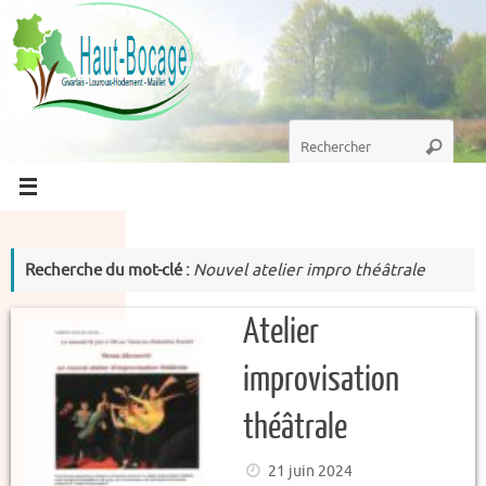
Passer
au
contenu
Recherche
Recherc
pour
:
Recherche du mot-clé :
Nouvel atelier impro théâtrale
Atelier
improvisation
théâtrale
21 juin 2024