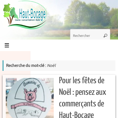
Passer
au
contenu
Recherche
Recherc
pour
:
Recherche du mot-clé :
Noël
Pour les fêtes de
Noël : pensez aux
commerçants de
Haut-Bocage