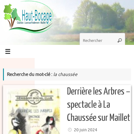
Passer
au
contenu
Recherche
Recherc
pour
:
Recherche du mot-clé :
la chaussée
Derrière les Arbres –
spectacle à La
Chaussée sur Maillet
20 juin 2024