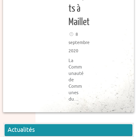
ts à
Maillet
8
septembre
2020
La
Comm
unauté
de
Comm
unes
du…
Actualités